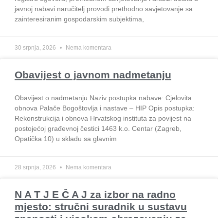
Okončani projekti
javnoj nabavi naručitelj provodi prethodno savjetovanje sa
Rezultati Istraživanja
zainteresiranim gospodarskim subjektima,
Baza podataka studenata i profesora
1700. – 1918.
30 srpnja, 2026
Nema komentara
Baza žrtava II. svjetskog rata i poraća
(Grad Zagreb)
Obavijest o javnom nadmetanju
ZAPOSLENICI
Obavijest o nadmetanju Naziv postupka nabave: Cjelovita
obnova Palače Bogoštovlja i nastave – HIP Opis postupka:
IZDAVAŠTVO
Rekonstrukcija i obnova Hrvatskog instituta za povijest na
Periodika
postojećoj građevnoj čestici 1463 k.o. Centar (Zagreb,
Opatička 10) u skladu sa glavnim
Biblioteka Hrvatska povjesnica
Bibliotheca Croatica: Slavonica,
Sirmiensia et Baranyensia
28 srpnja, 2026
Nema komentara
Suizdavaštvo
N A T J E Č A J za izbor na radno
Sveučilište u Mostaru
mjesto: stručni suradnik u sustavu
Matica hrvatska
Dom i svijet