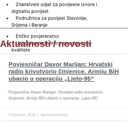
Znanstveni odjel za povijesne izvore i
digitalnu povijest
Podružnica za povijest Slavonije,
Srijema i Baranje
Etičko povjerenstvo
Aktualnosti / novosti
Ustrojstvena jedinica za osiguranje
kvalitete
Stručna služba Instituta
Povjesničar Davor Marijan: Hrvatski
Stručna služba – Zagreb
radio krivotvorio činjenice. Armiju BiH
Stručna služba – Slavonski Brod
ubacio u operaciju „Ljeto-95“
Knjižnica
Povjesničar Davor Marijan: Hrvatski radio krivotvorio
Knjižnica – Zagreb
činjenice. Armiju BiH ubacio u operaciju „Ljeto-95“
Knjižnica – Slavonski Brod
Statut i ostali opći akti
5 kolovoza, 2026
Nema komentara
Program znanstvenog rada