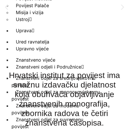
Povijest Palače
Misija i vizija
Ustroj
Uprava
Ured ravnatelja
Upravno vijeće
Znanstveno vijeće
Znanstveni odjeli i Podružnice
Hrvatski institut za povijest ima
Znanstveni odjel za srednjovjekovnu
snažnu izdavačku djelatnost
povijest
Znanstveni odjel za ranonovovjekovnu
koja obuhvaća objavljivanje
povijest
znanstvenih monografija,
Znanstveni odjel za modernu
zbornika radova te četiri
povijest
Znanstveni odjel za suvremenu
znanstvena časopisa.
povijest