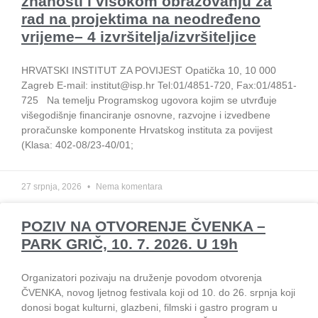
znanosti i visokom obrazovanju za
Školska knjiga
rad na projektima na neodređeno
Golden marketing
vrijeme– 4 izvršitelja/izvršiteljice
Sveučilišna naklada
Alfa
HRVATSKI INSTITUT ZA POVIJEST Opatička 10, 10 000
Despot Infinitus
Zagreb E-mail: institut@isp.hr Tel:01/4851-720, Fax:01/4851-
725 Na temelju Programskog ugovora kojim se utvrđuje
Hrvatska liječnička komora
višegodišnje financiranje osnovne, razvojne i izvedbene
proračunske komponente Hrvatskog instituta za povijest
KONTAKT
(Klasa: 402-08/23-40/01;
WEBSHOP
27 srpnja, 2026
Nema komentara
X
POZIV NA OTVORENJE ČVENKA –
PARK GRIČ, 10. 7. 2026. U 19h
Organizatori pozivaju na druženje povodom otvorenja
ČVENKA, novog ljetnog festivala koji od 10. do 26. srpnja koji
donosi bogat kulturni, glazbeni, filmski i gastro program u