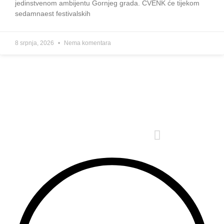
jedinstvenom ambijentu Gornjeg grada. ČVENK će tijekom
sedamnaest festivalskih
8 srpnja, 2026
Nema komentara