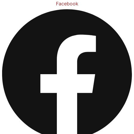
Preskoči
Facebook
na
sadržaj