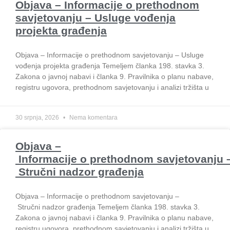
Objava – Informacije o prethodnom
Znanstveno-istraživački centri
savjetovanju – Usluge vođenja
Znanstveni i stručni skupovi
projekta građenja
Nagrade
Dokumenti
Objava – Informacije o prethodnom savjetovanju – Usluge
Statut i ostali opći akti
vođenja projekta građenja Temeljem članka 198. stavka 3.
Zakona o javnoj nabavi i članka 9. Pravilnika o planu nabave,
Strateški plan
registru ugovora, prethodnom savjetovanju i analizi tržišta u
Programsko financiranje JI
Godišnja izvješća o radu i planovi
Sporazumi o znanstvenoj suradnji
30 srpnja, 2026
Nema komentara
Pristup informacijama
Javna nabava
Objava –
Informacije o prethodnom savjetovanju 
PROJEKTI
Stručni nadzor građenja
Institucijski projekti
Objava – Informacije o prethodnom savjetovanju –
HRZZ projekti
Stručni nadzor građenja Temeljem članka 198. stavka 3.
Bilateralni projekti
Zakona o javnoj nabavi i članka 9. Pravilnika o planu nabave,
Ostali kompetitivni projekti
registru ugovora, prethodnom savjetovanju i analizi tržišta u